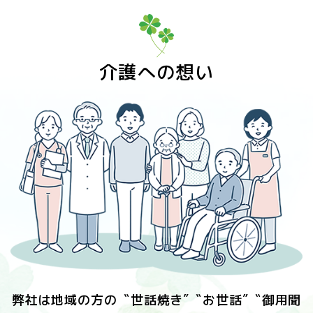
介護への想い
弊社は地域の方の〝世話焼き″〝お世話″〝御用聞